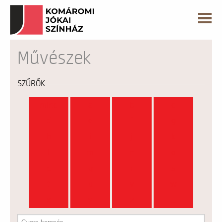
Művészek
SZŰRŐK
mind
a
b
c
d
e
f
g
h
i
j
k
l
m
n
o
p
q
r
s
t
u
v
w
x
y
z
...