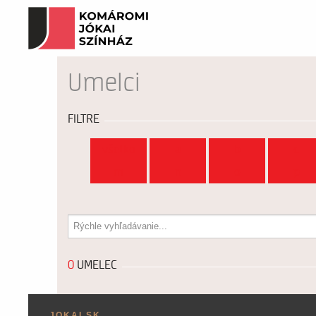
Umelci
FILTRE
všetko
a
b
c
m
n
o
p
0
UMELEC
JOKAI.SK