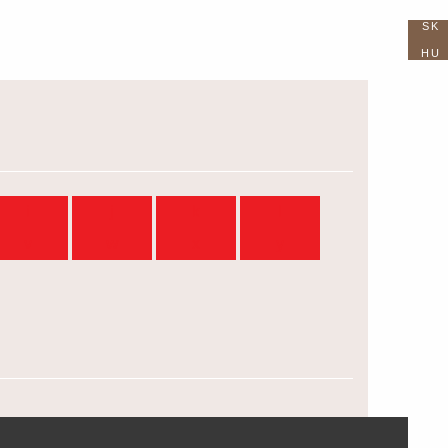
SK
HU
i
j
k
l
v
w
x
y