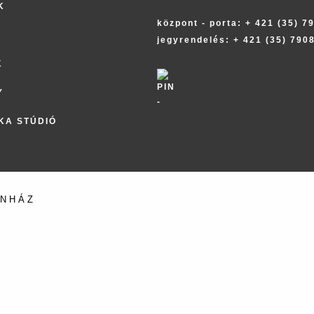
K
központ - porta: + 421 (35) 7
jegyrendelés: + 421 (35) 790
K
Y
KA STÚDIÓ
ÍNHÁZ